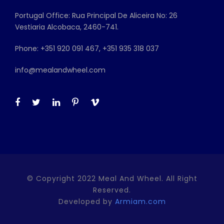
Portugal Office: Rua Principal De Aliceira No: 26
Vestiaria Alcobaca, 2460-741.
Phone: +351 920 091 467, +351 935 318 037
info@mealandwheel.com
© Copyright 2022 Meal And Wheel. All Right
Reserved.
Developed by
Armiam.com