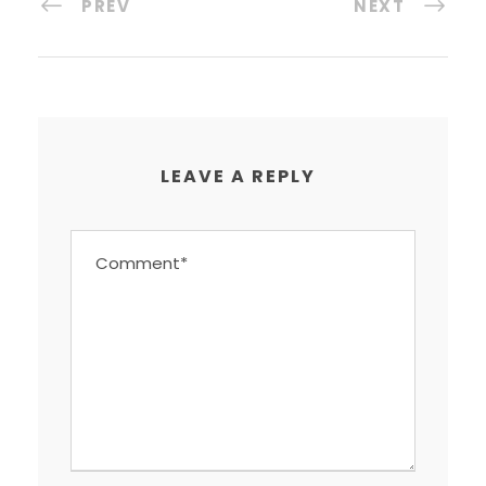
PREV
NEXT
LEAVE A REPLY