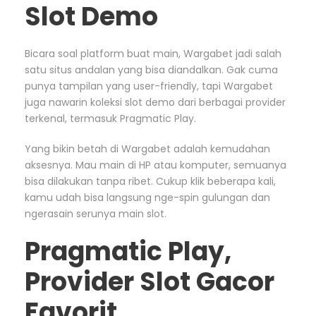
Slot Demo
Bicara soal platform buat main, Wargabet jadi salah
satu situs andalan yang bisa diandalkan. Gak cuma
punya tampilan yang user-friendly, tapi Wargabet
juga nawarin koleksi slot demo dari berbagai provider
terkenal, termasuk Pragmatic Play.
Yang bikin betah di Wargabet adalah kemudahan
aksesnya. Mau main di HP atau komputer, semuanya
bisa dilakukan tanpa ribet. Cukup klik beberapa kali,
kamu udah bisa langsung nge-spin gulungan dan
ngerasain serunya main slot.
Pragmatic Play,
Provider Slot Gacor
Favorit