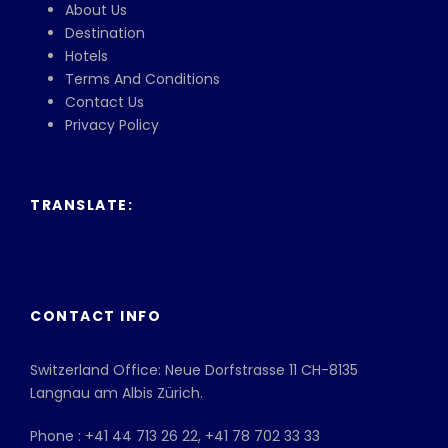
About Us
Destination
Hotels
Terms And Conditions
Contact Us
Privacy Policy
TRANSLATE:
CONTACT INFO
Switzerland Office: Neue Dorfstrasse 11 CH-8135
Langnau am Albis Zürich.
Phone : +41 44 713 26 22, +41 78 702 33 33