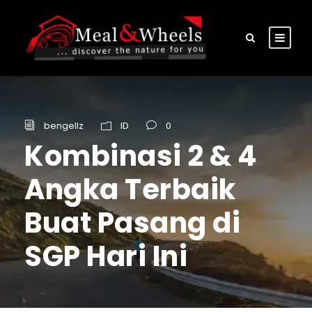
bengellz
ID
0
Kombinasi 2 & 4
Angka Terbaik
Buat Pasang di
SGP Hari Ini