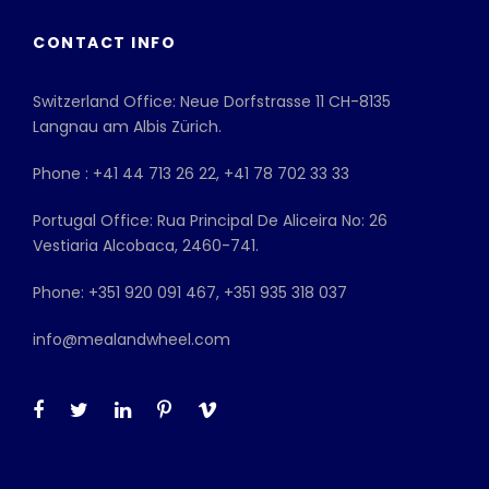
CONTACT INFO
Switzerland Office: Neue Dorfstrasse 11 CH-8135
Langnau am Albis Zürich.
Phone : +41 44 713 26 22, +41 78 702 33 33
Portugal Office: Rua Principal De Aliceira No: 26
Vestiaria Alcobaca, 2460-741.
Phone: +351 920 091 467, +351 935 318 037
info@mealandwheel.com