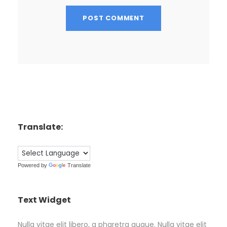
Translate:
Powered by
Translate
Text Widget
Nulla vitae elit libero, a pharetra augue. Nulla vitae elit