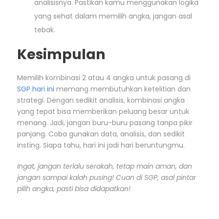
analisisnya. Pastikan kamu menggunakan logika
yang sehat dalam memilih angka, jangan asal
tebak.
Kesimpulan
Memilih kombinasi 2 atau 4 angka untuk pasang di
SGP hari ini
memang membutuhkan ketelitian dan
strategi. Dengan sedikit analisis, kombinasi angka
yang tepat bisa memberikan peluang besar untuk
menang. Jadi, jangan buru-buru pasang tanpa pikir
panjang. Coba gunakan data, analisis, dan sedikit
insting. Siapa tahu, hari ini jadi hari beruntungmu.
Ingat, jangan terlalu serakah, tetap main aman, dan
jangan sampai kalah pusing! Cuan di SGP, asal pintar
pilih angka, pasti bisa didapatkan!