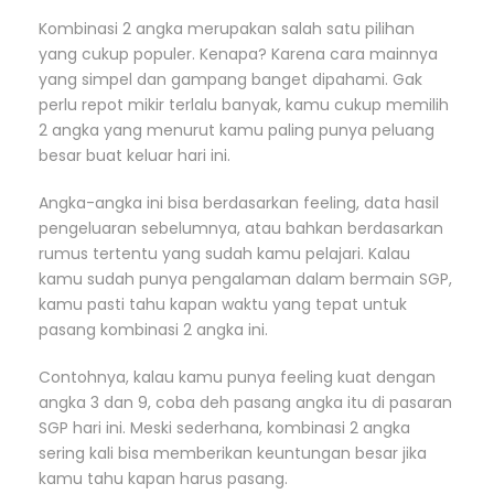
Kombinasi 2 angka merupakan salah satu pilihan
yang cukup populer. Kenapa? Karena cara mainnya
yang simpel dan gampang banget dipahami. Gak
perlu repot mikir terlalu banyak, kamu cukup memilih
2 angka yang menurut kamu paling punya peluang
besar buat keluar hari ini.
Angka-angka ini bisa berdasarkan feeling, data hasil
pengeluaran sebelumnya, atau bahkan berdasarkan
rumus tertentu yang sudah kamu pelajari. Kalau
kamu sudah punya pengalaman dalam bermain SGP,
kamu pasti tahu kapan waktu yang tepat untuk
pasang kombinasi 2 angka ini.
Contohnya, kalau kamu punya feeling kuat dengan
angka 3 dan 9, coba deh pasang angka itu di pasaran
SGP hari ini. Meski sederhana, kombinasi 2 angka
sering kali bisa memberikan keuntungan besar jika
kamu tahu kapan harus pasang.