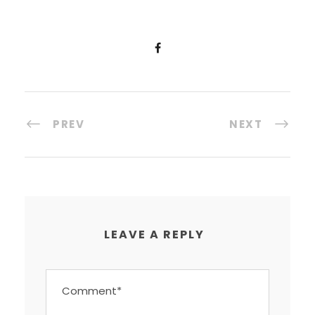
PREV
NEXT
LEAVE A REPLY